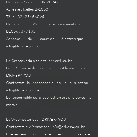
Nom de la Société : DRIVER4YOU
Adresse : Ixelles B-1050
Tél : +32475456095
Numéro TVA intracommunautaire :
BE0568877185
Adresse de courrier électronique :
info@driver4you.be
Le Créateur du site est : driver4you.be
Le Responsable de la publication est :
DRIVER4YOU
Contactez le responsable de la publication :
info@driver4you.be
Le responsable de la publication est une personne
morale
Le Webmaster est : DRIVER4YOU
Contactez le Webmaster : info@driver4you.be
L’hebergeur du site est : register