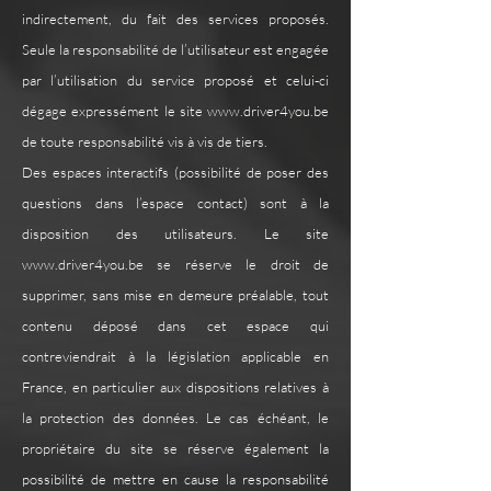
indirectement, du fait des services proposés.
Seule la responsabilité de l’utilisateur est engagée
par l’utilisation du service proposé et celui-ci
dégage expressément le site
www.driver4you.be
de toute responsabilité vis à vis de tiers.
Des espaces interactifs (possibilité de poser des
questions dans l’espace contact) sont à la
disposition des utilisateurs. Le site
www.driver4you.be
se réserve le droit de
supprimer, sans mise en demeure préalable, tout
contenu déposé dans cet espace qui
contreviendrait à la législation applicable en
France, en particulier aux dispositions relatives à
la protection des données. Le cas échéant, le
propriétaire du site se réserve également la
possibilité de mettre en cause la responsabilité