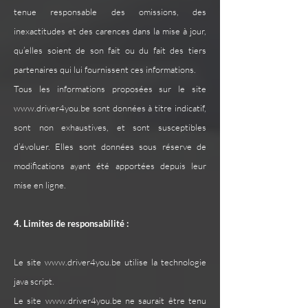
tenue responsable des omissions, des
inexactitudes et des carences dans la mise à jour,
qu’elles soient de son fait ou du fait des tiers
partenaires qui lui fournissent ces informations.
Tous les informations proposées sur le site
www.driver4you.be
sont données à titre indicatif,
sont non exhaustives, et sont susceptibles
d’évoluer. Elles sont données sous réserve de
modifications ayant été apportées depuis leur
mise en ligne.
4. Limites de responsabilité :
Le site
www.driver4you.be
utilise la technologie
java script.
Le site
www.driver4you.be
ne saurait être tenu